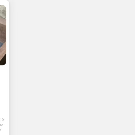
40
по
а