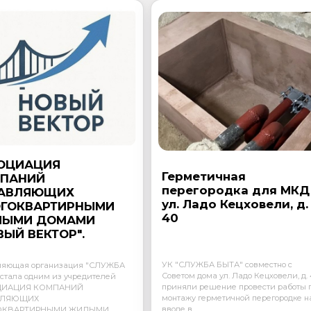
ОЦИАЦИЯ
Герметичная
ПАНИЙ
перегородка для МКД
АВЛЯЮЩИХ
ул. Ладо Кецховели, д.
ГОКВАРТИРНЫМИ
40
ЛЫМИ ДОМАМИ
ВЫЙ ВЕКТОР".
УК "СЛУЖБА БЫТА" совместно с
ляющая организация "СЛУЖБА
Советом дома ул. Ладо Кецховели, д. 
стала одним из учредителей
приняли решение провести работы 
ЦИАЦИЯ КОМПАНИЙ
монтажу герметичной перегородке н
ВЛЯЮЩИХ
вводе в...
ОКВАРТИРНЫМИ ЖИЛЫМИ