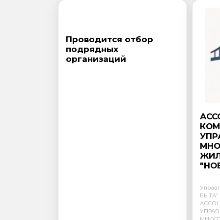
Проводится отбор
подрядных
организаций
АСС
КОМ
УПР
МНО
ЖИ
"НО
Управ
БЫТА" 
АССО
УПРА
МНОГ