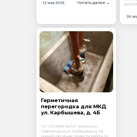
Читать далее →
12 мая 2026
ДОМАМ
30 ап
Герметичная
перегородка для МКД
ул. Карбышева, д. 4Б
УК "СЛУЖБА БЫТА" совместно с
Советом дома ул. Карбышева, д. 4Б
принято решение провести работы по