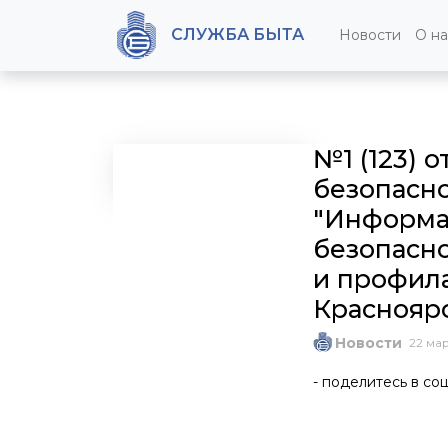
СЛУЖБА БЫТА
Новости
О на
№1 (123) 
RSS
безопасно
"Информа
2026
безопасно
Май
и профила
Апрель
Краснояр
2025
Новости
Декабрь
22 мар
Ноябрь
- поделитесь в соц
Октябрь
Сентябрь
Август