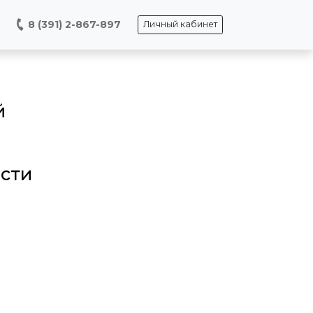
8 (391) 2-867-897
Личный кабинет
й
ости