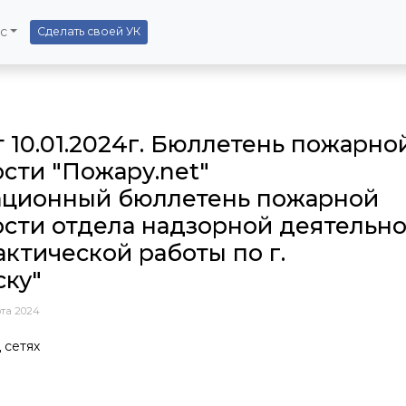
с
Сделать своей УК
от 10.01.2024г. Бюллетень пожарно
сти "Пожару.net"
ционный бюллетень пожарной
сти отдела надзорной деятельн
ктической работы по г.
ску"
та 2024
 сетях